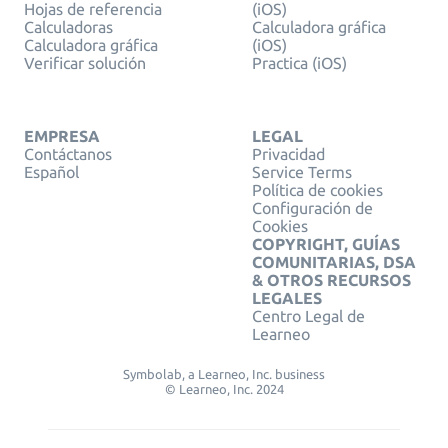
Hojas de referencia
(iOS)
Calculadoras
Calculadora gráfica
Calculadora gráfica
(iOS)
Verificar solución
Practica (iOS)
EMPRESA
LEGAL
Contáctanos
Privacidad
Español
Service Terms
Política de cookies
Configuración de
Cookies
COPYRIGHT, GUÍAS
COMUNITARIAS, DSA
& OTROS RECURSOS
LEGALES
Centro Legal de
Learneo
Symbolab, a Learneo, Inc. business
© Learneo, Inc. 2024