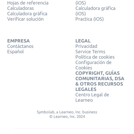
Hojas de referencia
(iOS)
Calculadoras
Calculadora gráfica
Calculadora gráfica
(iOS)
Verificar solución
Practica (iOS)
EMPRESA
LEGAL
Contáctanos
Privacidad
Español
Service Terms
Política de cookies
Configuración de
Cookies
COPYRIGHT, GUÍAS
COMUNITARIAS, DSA
& OTROS RECURSOS
LEGALES
Centro Legal de
Learneo
Symbolab, a Learneo, Inc. business
© Learneo, Inc. 2024