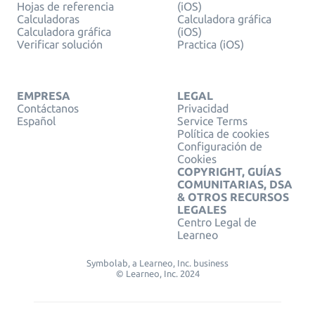
Hojas de referencia
(iOS)
Calculadoras
Calculadora gráfica
Calculadora gráfica
(iOS)
Verificar solución
Practica (iOS)
EMPRESA
LEGAL
Contáctanos
Privacidad
Español
Service Terms
Política de cookies
Configuración de
Cookies
COPYRIGHT, GUÍAS
COMUNITARIAS, DSA
& OTROS RECURSOS
LEGALES
Centro Legal de
Learneo
Symbolab, a Learneo, Inc. business
© Learneo, Inc. 2024