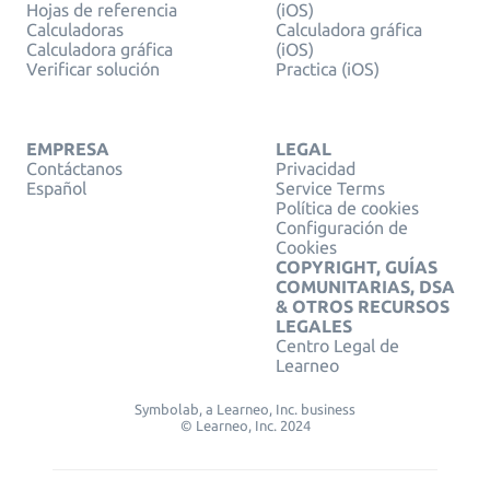
Hojas de referencia
(iOS)
Calculadoras
Calculadora gráfica
Calculadora gráfica
(iOS)
Verificar solución
Practica (iOS)
EMPRESA
LEGAL
Contáctanos
Privacidad
Español
Service Terms
Política de cookies
Configuración de
Cookies
COPYRIGHT, GUÍAS
COMUNITARIAS, DSA
& OTROS RECURSOS
LEGALES
Centro Legal de
Learneo
Symbolab, a Learneo, Inc. business
© Learneo, Inc. 2024