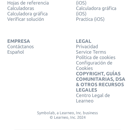
Hojas de referencia
(iOS)
Calculadoras
Calculadora gráfica
Calculadora gráfica
(iOS)
Verificar solución
Practica (iOS)
EMPRESA
LEGAL
Contáctanos
Privacidad
Español
Service Terms
Política de cookies
Configuración de
Cookies
COPYRIGHT, GUÍAS
COMUNITARIAS, DSA
& OTROS RECURSOS
LEGALES
Centro Legal de
Learneo
Symbolab, a Learneo, Inc. business
© Learneo, Inc. 2024