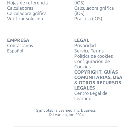
Hojas de referencia
(iOS)
Calculadoras
Calculadora gráfica
Calculadora gráfica
(iOS)
Verificar solución
Practica (iOS)
EMPRESA
LEGAL
Contáctanos
Privacidad
Español
Service Terms
Política de cookies
Configuración de
Cookies
COPYRIGHT, GUÍAS
COMUNITARIAS, DSA
& OTROS RECURSOS
LEGALES
Centro Legal de
Learneo
Symbolab, a Learneo, Inc. business
© Learneo, Inc. 2024