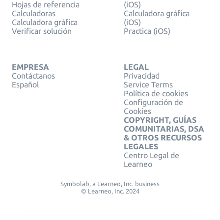
Hojas de referencia
(iOS)
Calculadoras
Calculadora gráfica
Calculadora gráfica
(iOS)
Verificar solución
Practica (iOS)
EMPRESA
LEGAL
Contáctanos
Privacidad
Español
Service Terms
Política de cookies
Configuración de
Cookies
COPYRIGHT, GUÍAS
COMUNITARIAS, DSA
& OTROS RECURSOS
LEGALES
Centro Legal de
Learneo
Symbolab, a Learneo, Inc. business
© Learneo, Inc. 2024