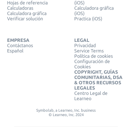
Hojas de referencia
(iOS)
Calculadoras
Calculadora gráfica
Calculadora gráfica
(iOS)
Verificar solución
Practica (iOS)
EMPRESA
LEGAL
Contáctanos
Privacidad
Español
Service Terms
Política de cookies
Configuración de
Cookies
COPYRIGHT, GUÍAS
COMUNITARIAS, DSA
& OTROS RECURSOS
LEGALES
Centro Legal de
Learneo
Symbolab, a Learneo, Inc. business
© Learneo, Inc. 2024