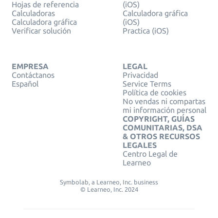
Hojas de referencia
(iOS)
Calculadoras
Calculadora gráfica
Calculadora gráfica
(iOS)
Verificar solución
Practica (iOS)
EMPRESA
LEGAL
Contáctanos
Privacidad
Español
Service Terms
Política de cookies
No vendas ni compartas
mi información personal
COPYRIGHT, GUÍAS
COMUNITARIAS, DSA
& OTROS RECURSOS
LEGALES
Centro Legal de
Learneo
Symbolab, a Learneo, Inc. business
© Learneo, Inc. 2024