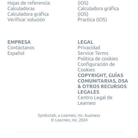
Hojas de referencia
(iOS)
Calculadoras
Calculadora gráfica
Calculadora gráfica
(iOS)
Verificar solución
Practica (iOS)
EMPRESA
LEGAL
Contáctanos
Privacidad
Español
Service Terms
Política de cookies
Configuración de
Cookies
COPYRIGHT, GUÍAS
COMUNITARIAS, DSA
& OTROS RECURSOS
LEGALES
Centro Legal de
Learneo
Symbolab, a Learneo, Inc. business
© Learneo, Inc. 2024