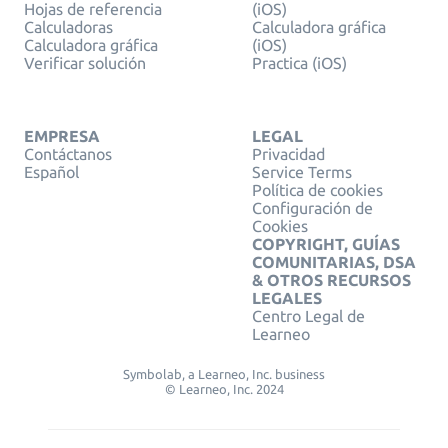
Hojas de referencia
(iOS)
Calculadoras
Calculadora gráfica
Calculadora gráfica
(iOS)
Verificar solución
Practica (iOS)
EMPRESA
LEGAL
Contáctanos
Privacidad
Español
Service Terms
Política de cookies
Configuración de
Cookies
COPYRIGHT, GUÍAS
COMUNITARIAS, DSA
& OTROS RECURSOS
LEGALES
Centro Legal de
Learneo
Symbolab, a Learneo, Inc. business
© Learneo, Inc. 2024