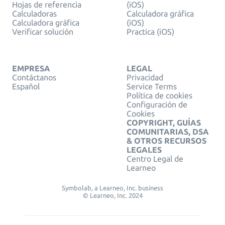
Hojas de referencia
(iOS)
Calculadoras
Calculadora gráfica
Calculadora gráfica
(iOS)
Verificar solución
Practica (iOS)
EMPRESA
LEGAL
Contáctanos
Privacidad
Español
Service Terms
Política de cookies
Configuración de
Cookies
COPYRIGHT, GUÍAS
COMUNITARIAS, DSA
& OTROS RECURSOS
LEGALES
Centro Legal de
Learneo
Symbolab, a Learneo, Inc. business
© Learneo, Inc. 2024