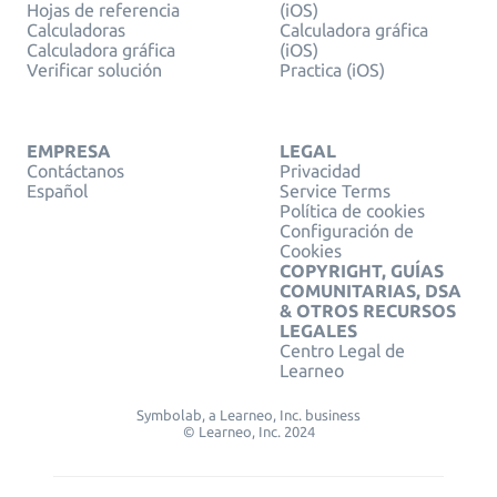
Hojas de referencia
(iOS)
Calculadoras
Calculadora gráfica
Calculadora gráfica
(iOS)
Verificar solución
Practica (iOS)
EMPRESA
LEGAL
Contáctanos
Privacidad
Español
Service Terms
Política de cookies
Configuración de
Cookies
COPYRIGHT, GUÍAS
COMUNITARIAS, DSA
& OTROS RECURSOS
LEGALES
Centro Legal de
Learneo
Symbolab, a Learneo, Inc. business
© Learneo, Inc. 2024