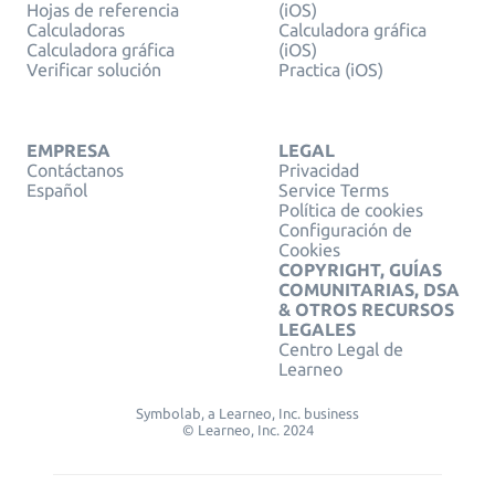
Hojas de referencia
(iOS)
Calculadoras
Calculadora gráfica
Calculadora gráfica
(iOS)
Verificar solución
Practica (iOS)
EMPRESA
LEGAL
Contáctanos
Privacidad
Español
Service Terms
Política de cookies
Configuración de
Cookies
COPYRIGHT, GUÍAS
COMUNITARIAS, DSA
& OTROS RECURSOS
LEGALES
Centro Legal de
Learneo
Symbolab, a Learneo, Inc. business
© Learneo, Inc. 2024