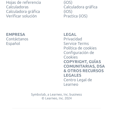
Hojas de referencia
(iOS)
Calculadoras
Calculadora gráfica
Calculadora gráfica
(iOS)
Verificar solución
Practica (iOS)
EMPRESA
LEGAL
Contáctanos
Privacidad
Español
Service Terms
Política de cookies
Configuración de
Cookies
COPYRIGHT, GUÍAS
COMUNITARIAS, DSA
& OTROS RECURSOS
LEGALES
Centro Legal de
Learneo
Symbolab, a Learneo, Inc. business
© Learneo, Inc. 2024