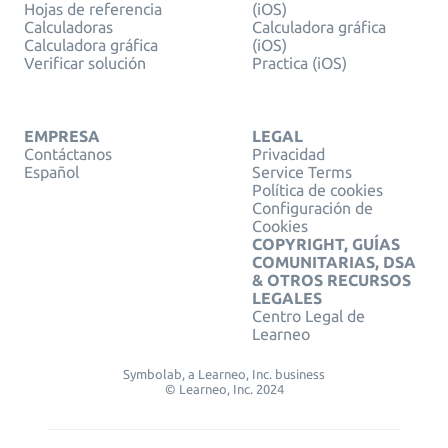
Hojas de referencia
(iOS)
Calculadoras
Calculadora gráfica
Calculadora gráfica
(iOS)
Verificar solución
Practica (iOS)
EMPRESA
LEGAL
Contáctanos
Privacidad
Español
Service Terms
Política de cookies
Configuración de
Cookies
COPYRIGHT, GUÍAS
COMUNITARIAS, DSA
& OTROS RECURSOS
LEGALES
Centro Legal de
Learneo
Symbolab, a Learneo, Inc. business
© Learneo, Inc. 2024