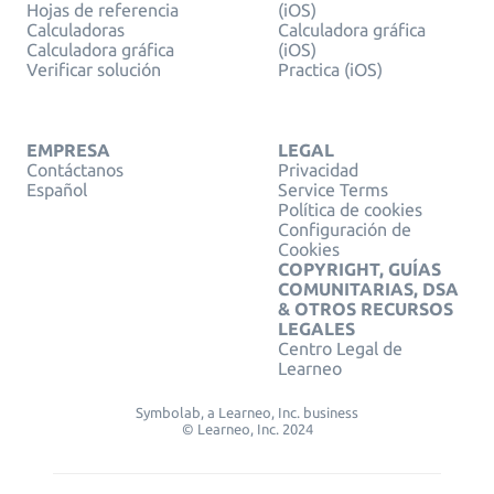
Hojas de referencia
(iOS)
Calculadoras
Calculadora gráfica
Calculadora gráfica
(iOS)
Verificar solución
Practica (iOS)
EMPRESA
LEGAL
Contáctanos
Privacidad
Español
Service Terms
Política de cookies
Configuración de
Cookies
COPYRIGHT, GUÍAS
COMUNITARIAS, DSA
& OTROS RECURSOS
LEGALES
Centro Legal de
Learneo
Symbolab, a Learneo, Inc. business
© Learneo, Inc. 2024