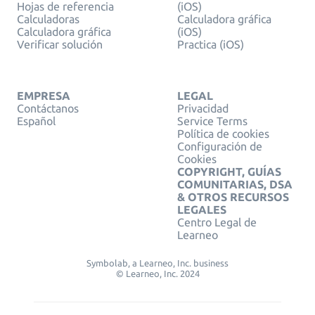
Hojas de referencia
(iOS)
Calculadoras
Calculadora gráfica
Calculadora gráfica
(iOS)
Verificar solución
Practica (iOS)
EMPRESA
LEGAL
Contáctanos
Privacidad
Español
Service Terms
Política de cookies
Configuración de
Cookies
COPYRIGHT, GUÍAS
COMUNITARIAS, DSA
& OTROS RECURSOS
LEGALES
Centro Legal de
Learneo
Symbolab, a Learneo, Inc. business
© Learneo, Inc. 2024