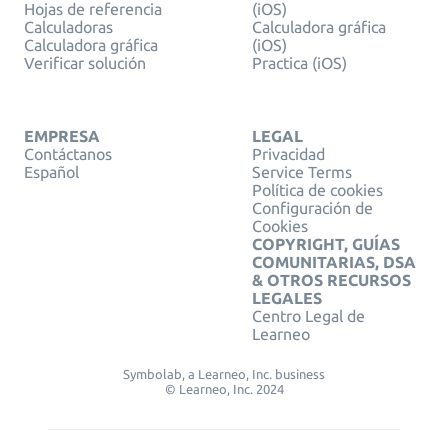
Hojas de referencia
(iOS)
Calculadoras
Calculadora gráfica
Calculadora gráfica
(iOS)
Verificar solución
Practica (iOS)
EMPRESA
LEGAL
Contáctanos
Privacidad
Español
Service Terms
Política de cookies
Configuración de
Cookies
COPYRIGHT, GUÍAS
COMUNITARIAS, DSA
& OTROS RECURSOS
LEGALES
Centro Legal de
Learneo
Symbolab, a Learneo, Inc. business
© Learneo, Inc. 2024