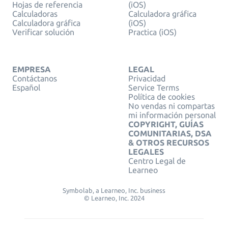
Hojas de referencia
(iOS)
Calculadoras
Calculadora gráfica
Calculadora gráfica
(iOS)
Verificar solución
Practica (iOS)
EMPRESA
LEGAL
Contáctanos
Privacidad
Español
Service Terms
Política de cookies
No vendas ni compartas
mi información personal
COPYRIGHT, GUÍAS
COMUNITARIAS, DSA
& OTROS RECURSOS
LEGALES
Centro Legal de
Learneo
Symbolab, a Learneo, Inc. business
© Learneo, Inc. 2024