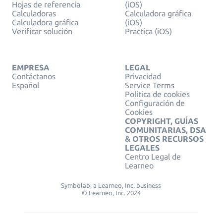
Hojas de referencia
(iOS)
Calculadoras
Calculadora gráfica
Calculadora gráfica
(iOS)
Verificar solución
Practica (iOS)
EMPRESA
LEGAL
Contáctanos
Privacidad
Español
Service Terms
Política de cookies
Configuración de
Cookies
COPYRIGHT, GUÍAS
COMUNITARIAS, DSA
& OTROS RECURSOS
LEGALES
Centro Legal de
Learneo
Symbolab, a Learneo, Inc. business
© Learneo, Inc. 2024