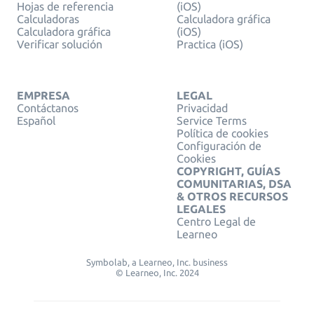
Hojas de referencia
(iOS)
Calculadoras
Calculadora gráfica
Calculadora gráfica
(iOS)
Verificar solución
Practica (iOS)
EMPRESA
LEGAL
Contáctanos
Privacidad
Español
Service Terms
Política de cookies
Configuración de
Cookies
COPYRIGHT, GUÍAS
COMUNITARIAS, DSA
& OTROS RECURSOS
LEGALES
Centro Legal de
Learneo
Symbolab, a Learneo, Inc. business
© Learneo, Inc. 2024