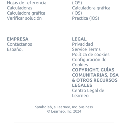
Hojas de referencia
(iOS)
Calculadoras
Calculadora gráfica
Calculadora gráfica
(iOS)
Verificar solución
Practica (iOS)
EMPRESA
LEGAL
Contáctanos
Privacidad
Español
Service Terms
Política de cookies
Configuración de
Cookies
COPYRIGHT, GUÍAS
COMUNITARIAS, DSA
& OTROS RECURSOS
LEGALES
Centro Legal de
Learneo
Symbolab, a Learneo, Inc. business
© Learneo, Inc. 2024