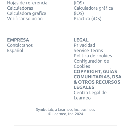
Hojas de referencia
(iOS)
Calculadoras
Calculadora gráfica
Calculadora gráfica
(iOS)
Verificar solución
Practica (iOS)
EMPRESA
LEGAL
Contáctanos
Privacidad
Español
Service Terms
Política de cookies
Configuración de
Cookies
COPYRIGHT, GUÍAS
COMUNITARIAS, DSA
& OTROS RECURSOS
LEGALES
Centro Legal de
Learneo
Symbolab, a Learneo, Inc. business
© Learneo, Inc. 2024