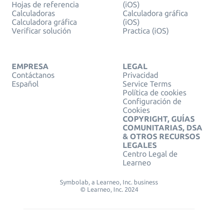
Hojas de referencia
(iOS)
Calculadoras
Calculadora gráfica
Calculadora gráfica
(iOS)
Verificar solución
Practica (iOS)
EMPRESA
LEGAL
Contáctanos
Privacidad
Español
Service Terms
Política de cookies
Configuración de
Cookies
COPYRIGHT, GUÍAS
COMUNITARIAS, DSA
& OTROS RECURSOS
LEGALES
Centro Legal de
Learneo
Symbolab, a Learneo, Inc. business
© Learneo, Inc. 2024