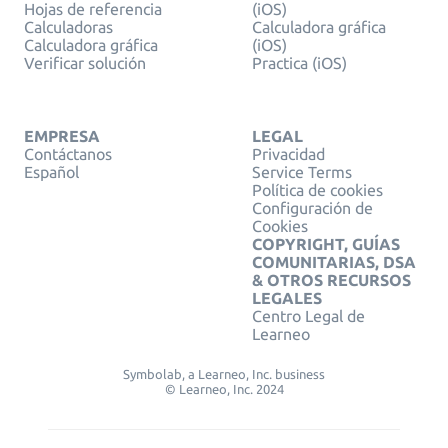
Hojas de referencia
(iOS)
Calculadoras
Calculadora gráfica
Calculadora gráfica
(iOS)
Verificar solución
Practica (iOS)
EMPRESA
LEGAL
Contáctanos
Privacidad
Español
Service Terms
Política de cookies
Configuración de
Cookies
COPYRIGHT, GUÍAS
COMUNITARIAS, DSA
& OTROS RECURSOS
LEGALES
Centro Legal de
Learneo
Symbolab, a Learneo, Inc. business
© Learneo, Inc. 2024