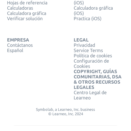
Hojas de referencia
(iOS)
Calculadoras
Calculadora gráfica
Calculadora gráfica
(iOS)
Verificar solución
Practica (iOS)
EMPRESA
LEGAL
Contáctanos
Privacidad
Español
Service Terms
Política de cookies
Configuración de
Cookies
COPYRIGHT, GUÍAS
COMUNITARIAS, DSA
& OTROS RECURSOS
LEGALES
Centro Legal de
Learneo
Symbolab, a Learneo, Inc. business
© Learneo, Inc. 2024