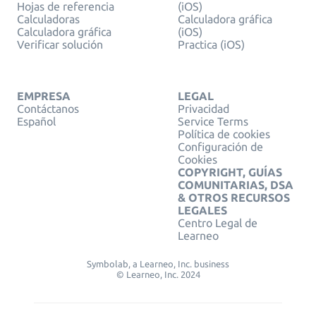
Hojas de referencia
(iOS)
Calculadoras
Calculadora gráfica
Calculadora gráfica
(iOS)
Verificar solución
Practica (iOS)
EMPRESA
LEGAL
Contáctanos
Privacidad
Español
Service Terms
Política de cookies
Configuración de
Cookies
COPYRIGHT, GUÍAS
COMUNITARIAS, DSA
& OTROS RECURSOS
LEGALES
Centro Legal de
Learneo
Symbolab, a Learneo, Inc. business
© Learneo, Inc. 2024