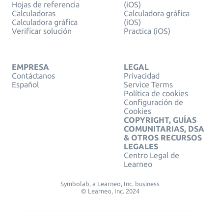
Hojas de referencia
(iOS)
Calculadoras
Calculadora gráfica
Calculadora gráfica
(iOS)
Verificar solución
Practica (iOS)
EMPRESA
LEGAL
Contáctanos
Privacidad
Español
Service Terms
Política de cookies
Configuración de
Cookies
COPYRIGHT, GUÍAS
COMUNITARIAS, DSA
& OTROS RECURSOS
LEGALES
Centro Legal de
Learneo
Symbolab, a Learneo, Inc. business
© Learneo, Inc. 2024