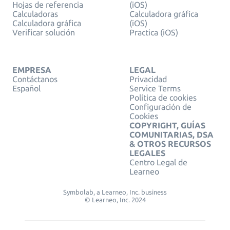
Hojas de referencia
(iOS)
Calculadoras
Calculadora gráfica
Calculadora gráfica
(iOS)
Verificar solución
Practica (iOS)
EMPRESA
LEGAL
Contáctanos
Privacidad
Español
Service Terms
Política de cookies
Configuración de
Cookies
COPYRIGHT, GUÍAS
COMUNITARIAS, DSA
& OTROS RECURSOS
LEGALES
Centro Legal de
Learneo
Symbolab, a Learneo, Inc. business
© Learneo, Inc. 2024