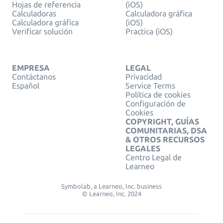
Hojas de referencia
(iOS)
Calculadoras
Calculadora gráfica
Calculadora gráfica
(iOS)
Verificar solución
Practica (iOS)
EMPRESA
LEGAL
Contáctanos
Privacidad
Español
Service Terms
Política de cookies
Configuración de
Cookies
COPYRIGHT, GUÍAS
COMUNITARIAS, DSA
& OTROS RECURSOS
LEGALES
Centro Legal de
Learneo
Symbolab, a Learneo, Inc. business
© Learneo, Inc. 2024