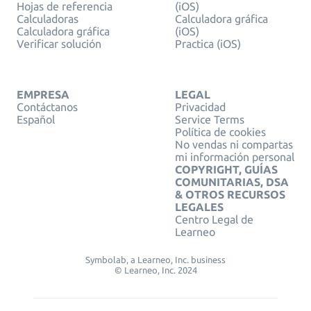
Hojas de referencia
(iOS)
Calculadoras
Calculadora gráfica
Calculadora gráfica
(iOS)
Verificar solución
Practica (iOS)
EMPRESA
LEGAL
Contáctanos
Privacidad
Español
Service Terms
Política de cookies
No vendas ni compartas
mi información personal
COPYRIGHT, GUÍAS
COMUNITARIAS, DSA
& OTROS RECURSOS
LEGALES
Centro Legal de
Learneo
Symbolab, a Learneo, Inc. business
© Learneo, Inc. 2024