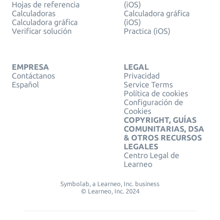
Hojas de referencia
(iOS)
Calculadoras
Calculadora gráfica
Calculadora gráfica
(iOS)
Verificar solución
Practica (iOS)
EMPRESA
LEGAL
Contáctanos
Privacidad
Español
Service Terms
Política de cookies
Configuración de
Cookies
COPYRIGHT, GUÍAS
COMUNITARIAS, DSA
& OTROS RECURSOS
LEGALES
Centro Legal de
Learneo
Symbolab, a Learneo, Inc. business
© Learneo, Inc. 2024