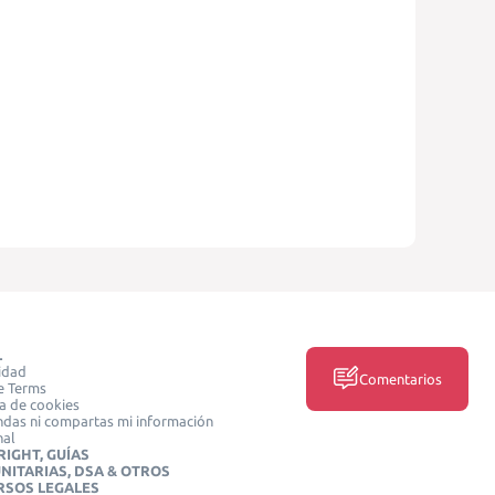
L
idad
Comentarios
e Terms
ca de cookies
das ni compartas mi información
nal
IGHT, GUÍAS
NITARIAS, DSA & OTROS
RSOS LEGALES