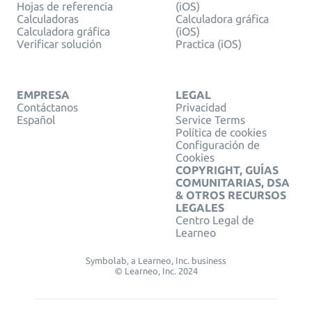
Hojas de referencia
(iOS)
Calculadoras
Calculadora gráfica
Calculadora gráfica
(iOS)
Verificar solución
Practica (iOS)
EMPRESA
LEGAL
Contáctanos
Privacidad
Español
Service Terms
Política de cookies
Configuración de
Cookies
COPYRIGHT, GUÍAS
COMUNITARIAS, DSA
& OTROS RECURSOS
LEGALES
Centro Legal de
Learneo
Symbolab, a Learneo, Inc. business
© Learneo, Inc. 2024