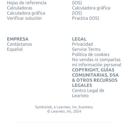
Hojas de referencia
(iOS)
Calculadoras
Calculadora gráfica
Calculadora gráfica
(iOS)
Verificar solución
Practica (iOS)
EMPRESA
LEGAL
Contáctanos
Privacidad
Español
Service Terms
Política de cookies
No vendas ni compartas
mi información personal
COPYRIGHT, GUÍAS
COMUNITARIAS, DSA
& OTROS RECURSOS
LEGALES
Centro Legal de
Learneo
Symbolab, a Learneo, Inc. business
© Learneo, Inc. 2024