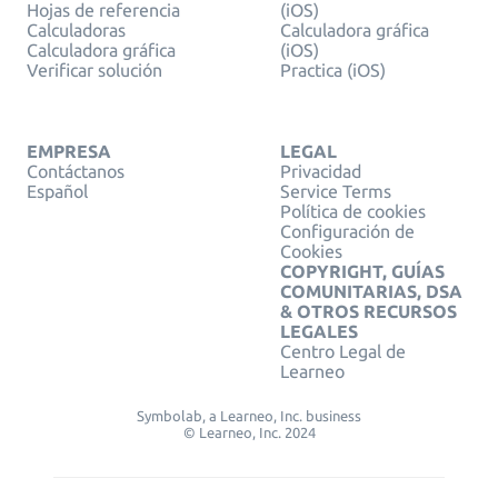
Hojas de referencia
(iOS)
Calculadoras
Calculadora gráfica
Calculadora gráfica
(iOS)
Verificar solución
Practica (iOS)
EMPRESA
LEGAL
Contáctanos
Privacidad
Español
Service Terms
Política de cookies
Configuración de
Cookies
COPYRIGHT, GUÍAS
COMUNITARIAS, DSA
& OTROS RECURSOS
LEGALES
Centro Legal de
Learneo
Symbolab, a Learneo, Inc. business
© Learneo, Inc. 2024