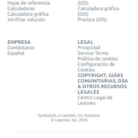
Hojas de referencia
(iOS)
Calculadoras
Calculadora gráfica
Calculadora gráfica
(iOS)
Verificar solución
Practica (iOS)
EMPRESA
LEGAL
Contáctanos
Privacidad
Español
Service Terms
Política de cookies
Configuración de
Cookies
COPYRIGHT, GUÍAS
COMUNITARIAS, DSA
& OTROS RECURSOS
LEGALES
Centro Legal de
Learneo
Symbolab, a Learneo, Inc. business
© Learneo, Inc. 2024