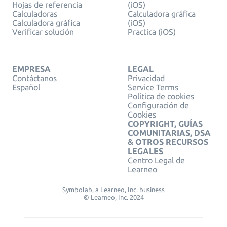
Hojas de referencia
(iOS)
Calculadoras
Calculadora gráfica
Calculadora gráfica
(iOS)
Verificar solución
Practica (iOS)
EMPRESA
LEGAL
Contáctanos
Privacidad
Español
Service Terms
Política de cookies
Configuración de
Cookies
COPYRIGHT, GUÍAS
COMUNITARIAS, DSA
& OTROS RECURSOS
LEGALES
Centro Legal de
Learneo
Symbolab, a Learneo, Inc. business
© Learneo, Inc. 2024