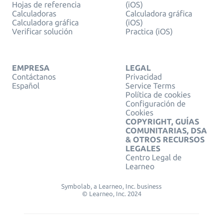
Hojas de referencia
(iOS)
Calculadoras
Calculadora gráfica
Calculadora gráfica
(iOS)
Verificar solución
Practica (iOS)
EMPRESA
LEGAL
Contáctanos
Privacidad
Español
Service Terms
Política de cookies
Configuración de
Cookies
COPYRIGHT, GUÍAS
COMUNITARIAS, DSA
& OTROS RECURSOS
LEGALES
Centro Legal de
Learneo
Symbolab, a Learneo, Inc. business
© Learneo, Inc. 2024