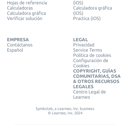
Hojas de referencia
(iOS)
Calculadoras
Calculadora gráfica
Calculadora gráfica
(iOS)
Verificar solución
Practica (iOS)
EMPRESA
LEGAL
Contáctanos
Privacidad
Español
Service Terms
Política de cookies
Configuración de
Cookies
COPYRIGHT, GUÍAS
COMUNITARIAS, DSA
& OTROS RECURSOS
LEGALES
Centro Legal de
Learneo
Symbolab, a Learneo, Inc. business
© Learneo, Inc. 2024