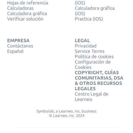
Hojas de referencia
(iOS)
Calculadoras
Calculadora gráfica
Calculadora gráfica
(iOS)
Verificar solución
Practica (iOS)
EMPRESA
LEGAL
Contáctanos
Privacidad
Español
Service Terms
Política de cookies
Configuración de
Cookies
COPYRIGHT, GUÍAS
COMUNITARIAS, DSA
& OTROS RECURSOS
LEGALES
Centro Legal de
Learneo
Symbolab, a Learneo, Inc. business
© Learneo, Inc. 2024