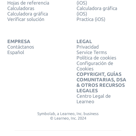
Hojas de referencia
(iOS)
Calculadoras
Calculadora gráfica
Calculadora gráfica
(iOS)
Verificar solución
Practica (iOS)
EMPRESA
LEGAL
Contáctanos
Privacidad
Español
Service Terms
Política de cookies
Configuración de
Cookies
COPYRIGHT, GUÍAS
COMUNITARIAS, DSA
& OTROS RECURSOS
LEGALES
Centro Legal de
Learneo
Symbolab, a Learneo, Inc. business
© Learneo, Inc. 2024