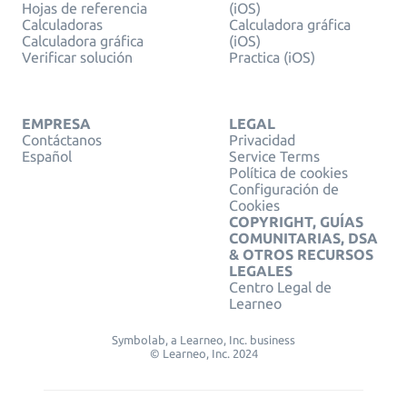
Hojas de referencia
(iOS)
Calculadoras
Calculadora gráfica
Calculadora gráfica
(iOS)
Verificar solución
Practica (iOS)
EMPRESA
LEGAL
Contáctanos
Privacidad
Español
Service Terms
Política de cookies
Configuración de
Cookies
COPYRIGHT, GUÍAS
COMUNITARIAS, DSA
& OTROS RECURSOS
LEGALES
Centro Legal de
Learneo
Symbolab, a Learneo, Inc. business
© Learneo, Inc. 2024