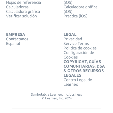
Hojas de referencia
(iOS)
Calculadoras
Calculadora gráfica
Calculadora gráfica
(iOS)
Verificar solución
Practica (iOS)
EMPRESA
LEGAL
Contáctanos
Privacidad
Español
Service Terms
Política de cookies
Configuración de
Cookies
COPYRIGHT, GUÍAS
COMUNITARIAS, DSA
& OTROS RECURSOS
LEGALES
Centro Legal de
Learneo
Symbolab, a Learneo, Inc. business
© Learneo, Inc. 2024