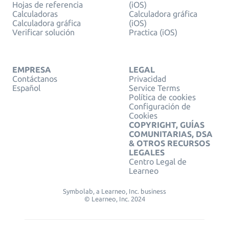
Hojas de referencia
(iOS)
Calculadoras
Calculadora gráfica
Calculadora gráfica
(iOS)
Verificar solución
Practica (iOS)
EMPRESA
LEGAL
Contáctanos
Privacidad
Español
Service Terms
Política de cookies
Configuración de
Cookies
COPYRIGHT, GUÍAS
COMUNITARIAS, DSA
& OTROS RECURSOS
LEGALES
Centro Legal de
Learneo
Symbolab, a Learneo, Inc. business
© Learneo, Inc. 2024