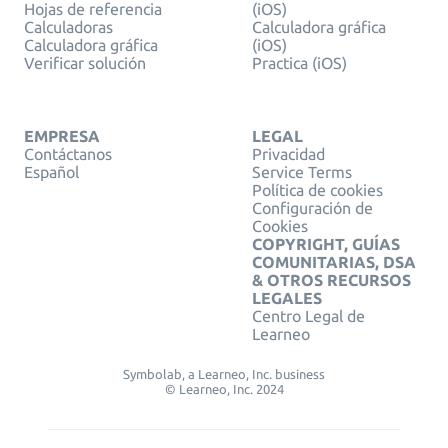
Hojas de referencia
(iOS)
Calculadoras
Calculadora gráfica
Calculadora gráfica
(iOS)
Verificar solución
Practica (iOS)
EMPRESA
LEGAL
Contáctanos
Privacidad
Español
Service Terms
Política de cookies
Configuración de
Cookies
COPYRIGHT, GUÍAS
COMUNITARIAS, DSA
& OTROS RECURSOS
LEGALES
Centro Legal de
Learneo
Symbolab, a Learneo, Inc. business
© Learneo, Inc. 2024