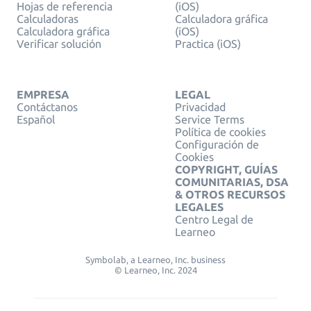
Hojas de referencia
(iOS)
Calculadoras
Calculadora gráfica
Calculadora gráfica
(iOS)
Verificar solución
Practica (iOS)
EMPRESA
LEGAL
Contáctanos
Privacidad
Español
Service Terms
Política de cookies
Configuración de
Cookies
COPYRIGHT, GUÍAS
COMUNITARIAS, DSA
& OTROS RECURSOS
LEGALES
Centro Legal de
Learneo
Symbolab, a Learneo, Inc. business
© Learneo, Inc. 2024