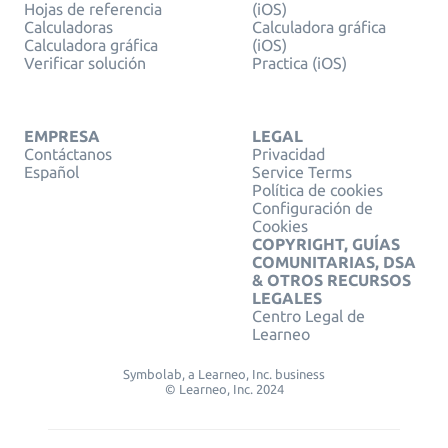
Hojas de referencia
(iOS)
Calculadoras
Calculadora gráfica
Calculadora gráfica
(iOS)
Verificar solución
Practica (iOS)
EMPRESA
LEGAL
Contáctanos
Privacidad
Español
Service Terms
Política de cookies
Configuración de
Cookies
COPYRIGHT, GUÍAS
COMUNITARIAS, DSA
& OTROS RECURSOS
LEGALES
Centro Legal de
Learneo
Symbolab, a Learneo, Inc. business
© Learneo, Inc. 2024