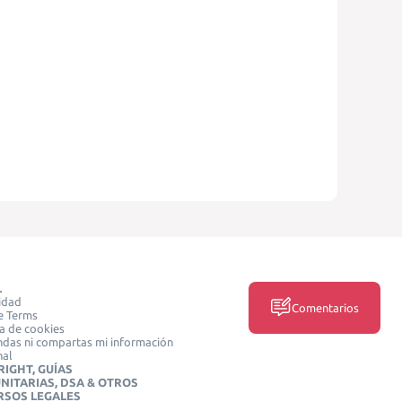
L
idad
Comentarios
e Terms
ca de cookies
das ni compartas mi información
nal
IGHT, GUÍAS
NITARIAS, DSA & OTROS
RSOS LEGALES